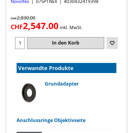
Novolfex
07SP1NEX
4030432419398
2,830.00
CHF
2,547.00
CHF
inkl. MwSt.
In den Korb
Verwandte Produkte
Grundadapter
Anschlussringe Objektivseite