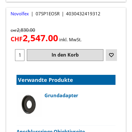
Novolfex
07SP1EOSR
4030432419312
2,830.00
CHF
2,547.00
CHF
inkl. MwSt.
In den Korb
Verwandte Produkte
Grundadapter
Anschlussringe Objektivseite