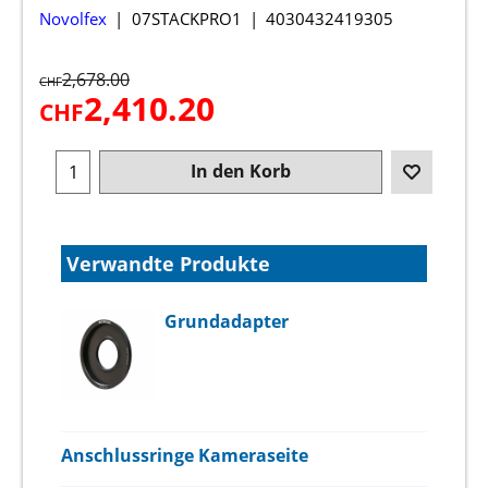
Novolfex
07STACKPRO1
4030432419305
2,678.00
CHF
2,410.20
CHF
In den Korb
Verwandte Produkte
Grundadapter
Anschlussringe Kameraseite