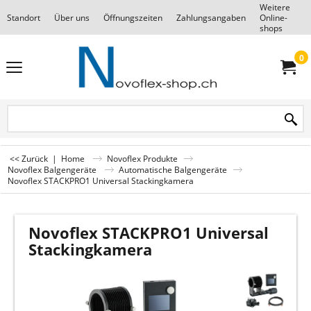
Weitere
Standort
Über uns
Öffnungszeiten
Zahlungsangaben
Online-
F
shops
0
<< Zurück
|
Home
Novoflex Produkte
Novoflex Balgengeräte
Automatische Balgengeräte
Novoflex STACKPRO1 Universal Stackingkamera
Novoflex STACKPRO1 Universal
Stackingkamera