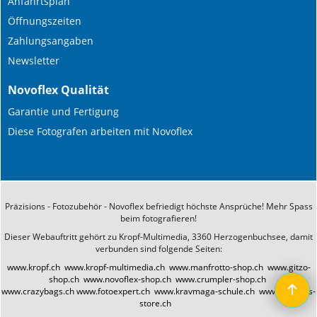
Anfahrtsplan
Öffnungszeiten
Zahlungsangaben
Newsletter
Novoflex Qualität
Garantie und Fertigung
Diese Fotografen arbeiten mit Novoflex
Präzisions - Fotozubehör - Novoflex befriedigt höchste Ansprüche! Mehr Spass
beim fotografieren!
Dieser Webauftritt gehört zu Kropf-Multimedia, 3360 Herzogenbuchsee, damit
verbunden sind folgende Seiten:
www.kropf.ch
www.kropf-multimedia.ch
www.manfrotto-shop.ch
www.gitzo-
shop.ch
www.novoflex-shop.ch
www.crumpler-shop.ch
www.crazybags.ch
www.fotoexpert.ch
www.kravmaga-schule.ch
www.fernglas-
store.ch