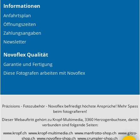
Informationen
Anfahrtsplan
Öffnungszeiten
Zahlungsangaben
Newsletter
Novoflex Qualität
Garantie und Fertigung
Diese Fotografen arbeiten mit Novoflex
Präzisions - Fotozubehör - Novoflex befriedigt höchste Ansprüche! Mehr Spass
beim fotografieren!
Dieser Webauftritt gehört zu Kropf-Multimedia, 3360 Herzogenbuchsee, damit
verbunden sind folgende Seiten:
www.kropf.ch
www.kropf-multimedia.ch
www.manfrotto-shop.ch
www.gitzo-
shop.ch
www.novoflex-shop.ch
www.crumpler-shop.ch