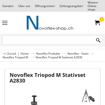
Weitere
Standort
Über uns
Öffnungszeiten
Zahlungsangaben
Online-
F
shops
0
<< Zurück
|
Home
Novoflex Produkte
Novoflex - Stativ
Novoflex Triopod M
Novoflex Triopod M Stativset A2830
Novoflex Triopod M Stativset
A2830