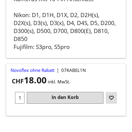
Nikon: D1, D1H, D1X, D2, D2H(s),
D2X(s), D3(s), D3(x), D4, D4S, D5, D200,
D300(s), D500, D700, D800(E), D810,
D850
Fujifilm: S3pro, S5pro
Novoflex ohne Rabatt
07KABEL1N
18.00
CHF
inkl. MwSt.
In den Korb