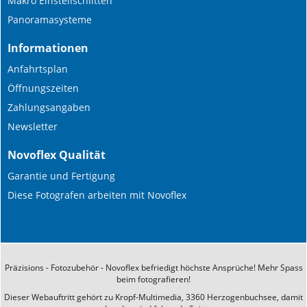
Makro Einstellschlitten
Panoramasysteme
Informationen
Anfahrtsplan
Öffnungszeiten
Zahlungsangaben
Newsletter
Novoflex Qualität
Garantie und Fertigung
Diese Fotografen arbeiten mit Novoflex
Präzisions - Fotozubehör - Novoflex befriedigt höchste Ansprüche! Mehr Spass
beim fotografieren!
Dieser Webauftritt gehört zu Kropf-Multimedia, 3360 Herzogenbuchsee, damit