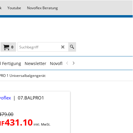
k
Youtube
Novoflex Beratung
0
 Fertigung
Newsletter
Novoflex Fotokurse
Novoflex Dienstleist
PRO 1 Universalbalgengerät
oflex
07.BALPRO1
479.00
431.10
HF
inkl. MwSt.