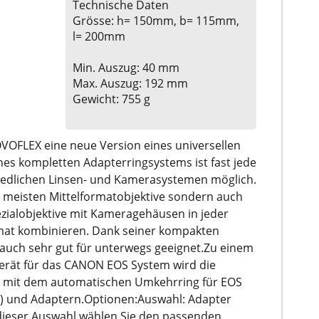
Technische Daten
Grösse: h= 150mm, b= 115mm,
l= 200mm
Min. Auszug: 40 mm
Max. Auszug: 192 mm
Gewicht: 755 g
VOFLEX eine neue Version eines universellen
nes kompletten Adapterringsystems ist fast jede
edlichen Linsen- und Kamerasystemen möglich.
e meisten Mittelformatobjektive sondern auch
pezialobjektive mit Kameragehäusen in jeder
mat kombinieren. Dank seiner kompakten
auch sehr gut für unterwegs geeignet.
Zu einem
erät für das CANON EOS System wird die
 mit dem automatischen Umkehrring für EOS
 und Adaptern.
Optionen:
Auswahl: Adapter
dieser Auswahl wählen Sie den passenden