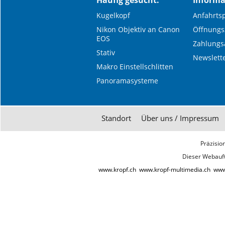
Häufig gesucht:
Informa
Kugelkopf
Anfahrts
Nikon Objektiv an Canon
Öffnungs
EOS
Zahlung
Stativ
Newslett
Makro Einstellschlitten
Panoramasysteme
Standort
Über uns / Impressum
Präzisio
Dieser Webauft
www.kropf.ch
www.kropf-multimedia.ch
www