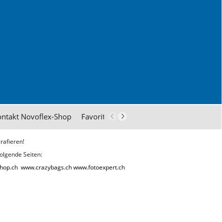
ontakt Novoflex-Shop
Favoriten
Zufriedene Fotografen
rafieren!
olgende Seiten:
hop.ch
www.crazybags.ch
www.fotoexpert.ch