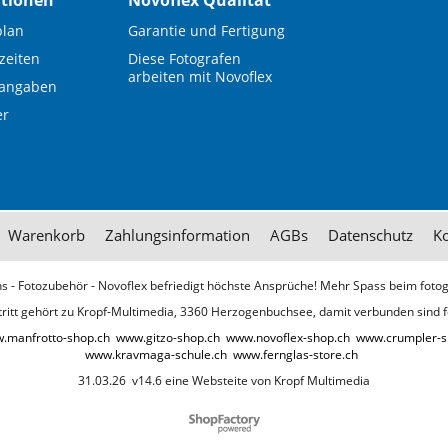
tionen
Novoflex Qualität
plan
Garantie und Fertigung
zeiten
Diese Fotografen
arbeiten mit Novoflex
sangaben
er
Warenkorb
Zahlungsinformation
AGBs
Datenschutz
K
ns - Fotozubehör - Novoflex befriedigt höchste Ansprüche! Mehr Spass beim fotog
ritt gehört zu Kropf-Multimedia, 3360 Herzogenbuchsee, damit verbunden sind f
.manfrotto-shop.ch
www.gitzo-shop.ch
www.novoflex-shop.ch
www.crumpler-s
www.kravmaga-schule.ch
www.fernglas-store.ch
31.03.26 v14.6 eine Websteite von Kropf Multimedia
WebShop erstellt mit
ShopFactory Shop
Software.