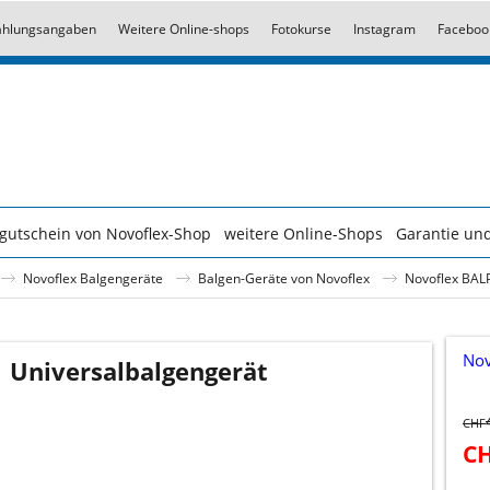
ahlungsangaben
Weitere Online-shops
Fotokurse
Instagram
Faceboo
gutschein von Novoflex-Shop
weitere Online-Shops
Garantie und
Novoflex Balgengeräte
Balgen-Geräte von Novoflex
Novoflex BAL
Nov
 Universalbalgengerät
CHF
C