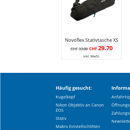
Novoflex Stativtasche XS
29.70
CHF
CHF
33.00
inkl. MwSt.
Häufig gesucht:
Informa
Kugelkopf
Anfahrts
Nikon Objektiv an Canon
Öffnungs
EOS
Zahlung
Stativ
Newslett
Makro Einstellschlitten