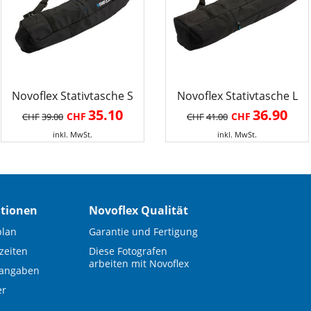
Novoflex Stativtasche S
Novoflex Stativtasche L
35.10
36.90
CHF
CHF
CHF
39.00
CHF
41.00
inkl. MwSt.
inkl. MwSt.
tionen
Novoflex Qualität
plan
Garantie und Fertigung
zeiten
Diese Fotografen
arbeiten mit Novoflex
sangaben
er