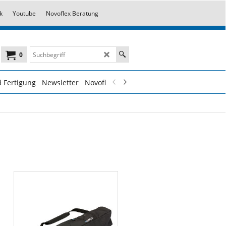
k
Youtube
Novoflex Beratung
0
 Fertigung
Newsletter
Novoflex Fotokurse
Novoflex Dienstleist