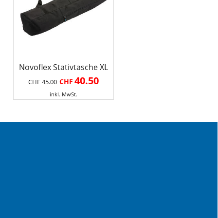
Novoflex Stativtasche XL
40.50
CHF
CHF
45.00
inkl. MwSt.